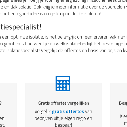
pagina lees je hoe jij je woning energiezuinig maakt. Je leest ond
e en dakisolatie. Ook krijg je meer informatie over de voordelen v
 het een goed idee is om je kruipkelder te isoleren!
tiespecialist!
n een optimale isolatie, is het belangrijk om een ervaren vakman
rm groot, dus hoe weet je nu welk isolatiebedrijf het beste bij j
te isolatiespecialist! Vergelijk de offertes op basis van prijs en 
?
Gratis offertes vergelijken
Besp
Vergelijk
gratis offertes
van
Kie
een
bedrijven uit je eigen regio en
m
st.
bespaar!