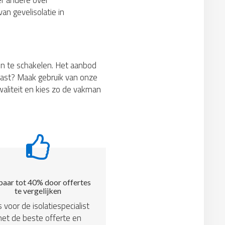
er andere over
an gevelisolatie in
 in te schakelen. Het aanbod
e past? Maak gebruik van onze
kwaliteit en kies zo de vakman
aar tot 40% door offertes
te vergelijken
s voor de isolatiespecialist
et de beste offerte en