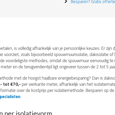
Besparen? Gratis offerte
etalen, is volledig afhankelijk van je persoonlijke keuzes. Er zij
ie voorziet, zoals bijvoorbeeld spouwmuurisolatie, dakisolatie of 
 de voordeligste methodes, omdat de spouwmuur eenvoudig te is
meter en de terugverdientijd ligt ongeveer tussen de 2 tot 5 jaar
iemethode met de hoogst haalbare energiebesparing? Dan is dakis
- tot €70,-
per vierkante meter, afhankelijk van het isolatiemate
nformatie over de kostprijs per isolatiemethode. Besparen op de 
pecialisten
.
n per isolatievorm