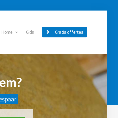
Home
Gids
Gratis offertes
gem?
bespaar!