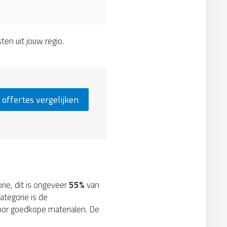
sten uit jouw regio.
 offertes vergelijken
orie, dit is ongeveer
55%
van
ategorie is de
voor goedkope materialen. De