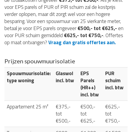
de totaalkosten ongeveer
€375,- tot €500,-
. Als je kiest
voor EPS parels of PUR of PIR schuim zal de kostprijs
verder oplopen, maar dit zorgt wel voor een hogere
besparing. Voor een spouwmuur van 25 vierkante meter,
betaal je voor EPS parels ongeveer
€500,- tot €625,-
en
voor PUR schuim gemiddeld
€625,- tot €750,-
. Offertes
op maat ontvangen?
Vraag dan gratis offertes aan.
Prijzen spouwmuurisolatie
Spouwmuurisolatie:
Glaswol
EPS
PUR
type woning
incl. btw
Parels
schuim
(HR++)
incl. btw
incl. btw
Appartement 25 m²
€375,-
€500,-
€625,-
tot
tot
tot
€500,-
€625,-
€750,-