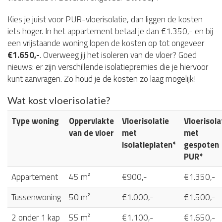
Kies je juist voor PUR-vloerisolatie, dan liggen de kosten
iets hoger. In het appartement betaal je dan €1.350,- en bij
een vrijstaande woning lopen de kosten op tot ongeveer
€1.650,-
. Overweeg jij het isoleren van de vloer? Goed
nieuws: er zijn verschillende isolatiepremies die je hiervoor
kunt aanvragen. Zo houd je de kosten zo laag mogelijk!
Wat kost vloerisolatie?
Type woning
Oppervlakte
Vloerisolatie
Vloerisola
van de vloer
met
met
isolatieplaten*
gespoten
PUR*
Appartement
45 m²
€900,-
€1.350,-
Tussenwoning
50 m²
€1.000,-
€1.500,-
2 onder 1 kap
55 m²
€1.100,-
€1.650,-