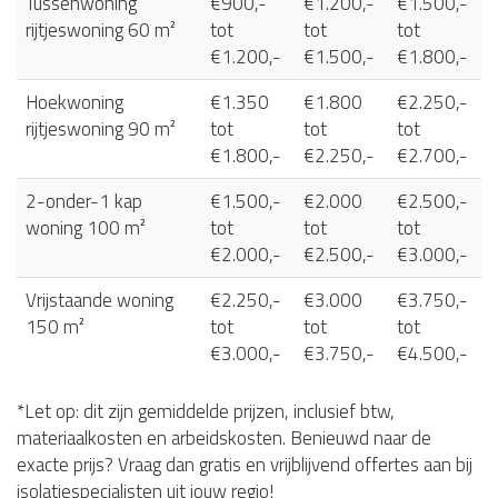
Tussenwoning
€900,-
€1.200,-
€1.500,-
rijtjeswoning 60 m²
tot
tot
tot
€1.200,-
€1.500,-
€1.800,-
Hoekwoning
€1.350
€1.800
€2.250,-
rijtjeswoning 90 m²
tot
tot
tot
€1.800,-
€2.250,-
€2.700,-
2-onder-1 kap
€1.500,-
€2.000
€2.500,-
woning 100 m²
tot
tot
tot
€2.000,-
€2.500,-
€3.000,-
Vrijstaande woning
€2.250,-
€3.000
€3.750,-
150 m²
tot
tot
tot
€3.000,-
€3.750,-
€4.500,-
*Let op: dit zijn gemiddelde prijzen, inclusief btw,
materiaalkosten en arbeidskosten. Benieuwd naar de
exacte prijs? Vraag dan gratis en vrijblijvend offertes aan bij
isolatiespecialisten uit jouw regio!