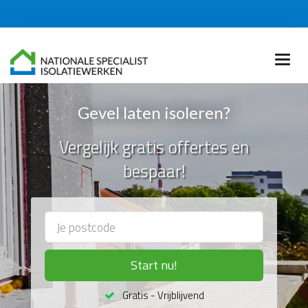
Gevel laten isoleren?
Vergelijk gratis offertes en
bespaar!
Start nu!
Gratis - Vrijblijvend