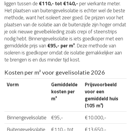
liggen tussen de
€110,- tot €140,-
per vierkante meter.
Het plaatsen van buitengevelisolatie is echter wel de beste
methode, want het isoleert zeer goed. De prijzen voor het
plaatsen van de isolatie aan de buitenzijde zijn hoger omdat
je ook nieuwe gevelbekleding zoals crepi of steenstrips
nodig hebt. Binnengevelisolatie is iets goedkoper met een
gemiddelde prijs van
€95,- per m²
. Deze methode van
isoleren is goedkoper omdat de isolatie gemakkelijker aan
te brengen is en dus minder tijd kost.
Kosten per m² voor gevelisolatie 2026
Vorm
Gemiddelde
Prijsvoorbeeld
kosten per
voor een
m²
gemiddeld huis
(105 m²)
Binnengevelisolatie
€95,-
€10.000,-
Buitengevelisolatie
€110,- tot
€13.650,-