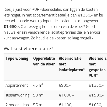
Kies je juist voor PUR-vloerisolatie, dan liggen de kosten
iets hoger. In het appartement betaal je dan €1.350,- en bij
een vrijstaande woning lopen de kosten op tot ongeveer
€1.650,-
. Overweeg jij het isoleren van de vloer? Goed
nieuws: er zijn verschillende isolatiepremies die je hiervoor
kunt aanvragen. Zo houd je de kosten zo laag mogelijk!
Wat kost vloerisolatie?
Type woning
Oppervlakte
Vloerisolatie
Vloerisola
van de vloer
met
met
isolatieplaten*
gespoten
PUR*
Appartement
45 m²
€900,-
€1.350,-
Tussenwoning
50 m²
€1.000,-
€1.500,-
2 onder 1 kap
55 m²
€1.100,-
€1.650,-