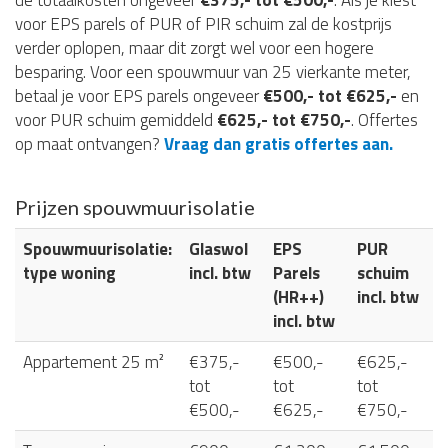
de totaalkosten ongeveer
€375,- tot €500,-
. Als je kiest
voor EPS parels of PUR of PIR schuim zal de kostprijs
verder oplopen, maar dit zorgt wel voor een hogere
besparing. Voor een spouwmuur van 25 vierkante meter,
betaal je voor EPS parels ongeveer
€500,- tot €625,-
en
voor PUR schuim gemiddeld
€625,- tot €750,-
. Offertes
op maat ontvangen?
Vraag dan gratis offertes aan.
Prijzen spouwmuurisolatie
Spouwmuurisolatie:
Glaswol
EPS
PUR
type woning
incl. btw
Parels
schuim
(HR++)
incl. btw
incl. btw
Appartement 25 m²
€375,-
€500,-
€625,-
tot
tot
tot
€500,-
€625,-
€750,-