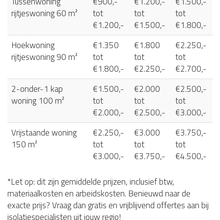
Tussenwoning
€900,-
€1.200,-
€1.500,-
rijtjeswoning 60 m²
tot
tot
tot
€1.200,-
€1.500,-
€1.800,-
Hoekwoning
€1.350
€1.800
€2.250,-
rijtjeswoning 90 m²
tot
tot
tot
€1.800,-
€2.250,-
€2.700,-
2-onder-1 kap
€1.500,-
€2.000
€2.500,-
woning 100 m²
tot
tot
tot
€2.000,-
€2.500,-
€3.000,-
Vrijstaande woning
€2.250,-
€3.000
€3.750,-
150 m²
tot
tot
tot
€3.000,-
€3.750,-
€4.500,-
*Let op: dit zijn gemiddelde prijzen, inclusief btw,
materiaalkosten en arbeidskosten. Benieuwd naar de
exacte prijs? Vraag dan gratis en vrijblijvend offertes aan bij
isolatiespecialisten uit jouw regio!