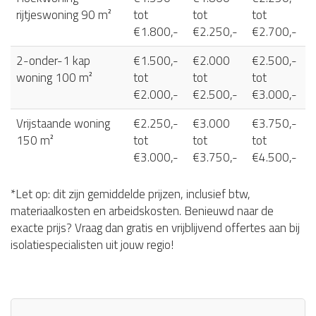
rijtjeswoning 90 m²
tot
tot
tot
€1.800,-
€2.250,-
€2.700,-
2-onder-1 kap
€1.500,-
€2.000
€2.500,-
woning 100 m²
tot
tot
tot
€2.000,-
€2.500,-
€3.000,-
Vrijstaande woning
€2.250,-
€3.000
€3.750,-
150 m²
tot
tot
tot
€3.000,-
€3.750,-
€4.500,-
*Let op: dit zijn gemiddelde prijzen, inclusief btw,
materiaalkosten en arbeidskosten. Benieuwd naar de
exacte prijs? Vraag dan gratis en vrijblijvend offertes aan bij
isolatiespecialisten uit jouw regio!