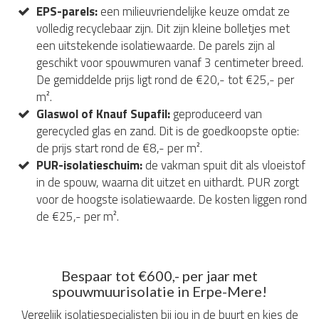
EPS-parels:
een milieuvriendelijke keuze omdat ze
volledig recyclebaar zijn. Dit zijn kleine bolletjes met
een uitstekende isolatiewaarde. De parels zijn al
geschikt voor spouwmuren vanaf 3 centimeter breed.
De gemiddelde prijs ligt rond de €20,- tot €25,- per
m².
Glaswol of Knauf Supafil:
geproduceerd van
gerecycled glas en zand. Dit is de goedkoopste optie:
de prijs start rond de €8,- per m².
PUR-isolatieschuim:
de vakman spuit dit als vloeistof
in de spouw, waarna dit uitzet en uithardt. PUR zorgt
voor de hoogste isolatiewaarde. De kosten liggen rond
de €25,- per m².
Bespaar tot €600,- per jaar met
spouwmuurisolatie in Erpe-Mere!
Vergelijk isolatiespecialisten bij jou in de buurt en kies de