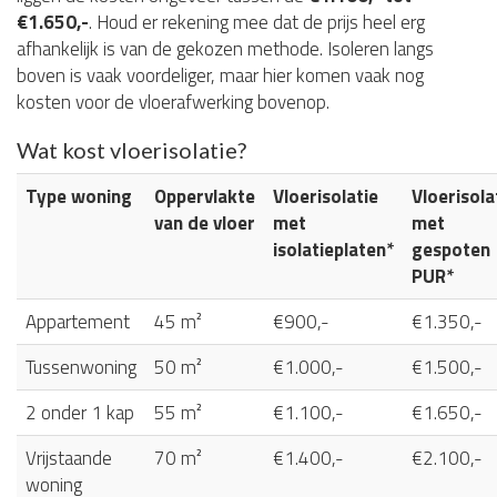
€1.650,-
. Houd er rekening mee dat de prijs heel erg
afhankelijk is van de gekozen methode. Isoleren langs
boven is vaak voordeliger, maar hier komen vaak nog
kosten voor de vloerafwerking bovenop.
Wat kost vloerisolatie?
Type woning
Oppervlakte
Vloerisolatie
Vloerisola
van de vloer
met
met
isolatieplaten*
gespoten
PUR*
Appartement
45 m²
€900,-
€1.350,-
Tussenwoning
50 m²
€1.000,-
€1.500,-
2 onder 1 kap
55 m²
€1.100,-
€1.650,-
Vrijstaande
70 m²
€1.400,-
€2.100,-
woning