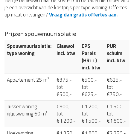
Ben je benieuwd naar de kosten? In de tabel hieronder vind
je een overzicht van de kostprijs per type woning. Offertes
op maat ontvangen?
Vraag dan gratis offertes aan.
Prijzen spouwmuurisolatie
Spouwmuurisolatie:
Glaswol
EPS
PUR
type woning
incl. btw
Parels
schuim
(HR++)
incl. btw
incl. btw
Appartement 25 m²
€375,-
€500,-
€625,-
tot
tot
tot
€500,-
€625,-
€750,-
Tussenwoning
€900,-
€1.200,-
€1.500,-
rijtjeswoning 60 m²
tot
tot
tot
€1.200,-
€1.500,-
€1.800,-
Hoekwoning
€1.350
€1.800
€2.250,-