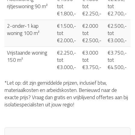
rijtjeswoning 90 m²
tot
tot
tot
€1.800,-
€2.250,-
€2.700,-
2-onder-1 kap
€1.500,-
€2.000
€2.500,-
woning 100 m²
tot
tot
tot
€2.000,-
€2.500,-
€3.000,-
Vrijstaande woning
€2.250,-
€3.000
€3.750,-
150 m²
tot
tot
tot
€3.000,-
€3.750,-
€4.500,-
*Let op: dit zijn gemiddelde prijzen, inclusief btw,
materiaalkosten en arbeidskosten. Benieuwd naar de
exacte prijs? Vraag dan gratis en vrijblijvend offertes aan bij
isolatiespecialisten uit jouw regio!