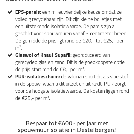
EPS-parels:
een milieuvriendelijke keuze omdat ze
volledig recyclebaar zijn. Dit zijn kleine bolletjes met
een uitstekende isolatiewaarde. De parels zijn al
geschikt voor spouwmuren vanaf 3 centimeter breed.
De gemiddelde prijs ligt rond de €20,- tot €25,- per
m².
Glaswol of Knauf Supafil:
geproduceerd van
gerecycled glas en zand. Dit is de goedkoopste optie:
de prijs start rond de €8,- per m².
PUR-isolatieschuim:
de vakman spuit dit als vloeistof
in de spouw, waarna dit uitzet en uithardt. PUR zorgt
voor de hoogste isolatiewaarde. De kosten liggen rond
de €25,- per m².
Bespaar tot €600,- per jaar met
spouwmuurisolatie in Destelbergen!