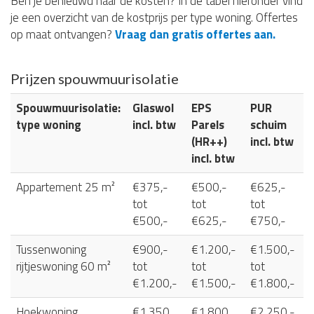
Ben je benieuwd naar de kosten? In de tabel hieronder vind
je een overzicht van de kostprijs per type woning. Offertes
op maat ontvangen?
Vraag dan gratis offertes aan.
Prijzen spouwmuurisolatie
Spouwmuurisolatie:
Glaswol
EPS
PUR
type woning
incl. btw
Parels
schuim
(HR++)
incl. btw
incl. btw
Appartement 25 m²
€375,-
€500,-
€625,-
tot
tot
tot
€500,-
€625,-
€750,-
Tussenwoning
€900,-
€1.200,-
€1.500,-
rijtjeswoning 60 m²
tot
tot
tot
€1.200,-
€1.500,-
€1.800,-
Hoekwoning
€1.350
€1.800
€2.250,-