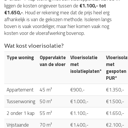
liggen de kosten ongeveer tussen de
€1.100,- tot
€1.650,-
. Houd er rekening mee dat de prijs heel erg
afhankelijk is van de gekozen methode. Isoleren langs
boven is vaak voordeliger, maar hier komen vaak nog
kosten voor de vloerafwerking bovenop.
Wat kost vloerisolatie?
Type woning
Oppervlakte
Vloerisolatie
Vloerisola
van de vloer
met
met
isolatieplaten*
gespoten
PUR*
Appartement
45 m²
€900,-
€1.350,-
Tussenwoning
50 m²
€1.000,-
€1.500,-
2 onder 1 kap
55 m²
€1.100,-
€1.650,-
Vrijstaande
70 m²
€1.400,-
€2.100,-