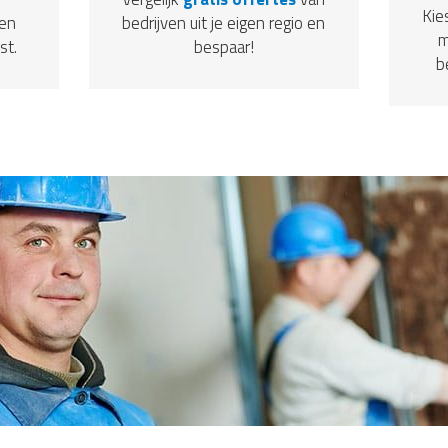
Kie
een
bedrijven uit je eigen regio en
m
st.
bespaar!
b