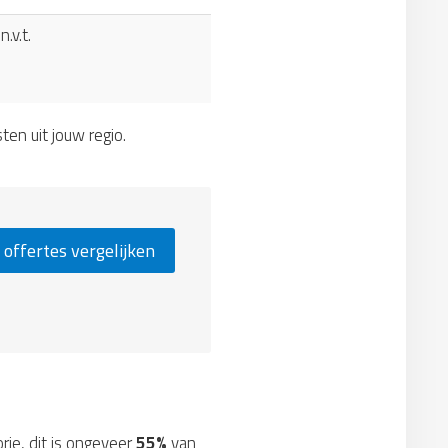
n.v.t.
sten uit jouw regio.
 offertes vergelijken
orie, dit is ongeveer
55%
van