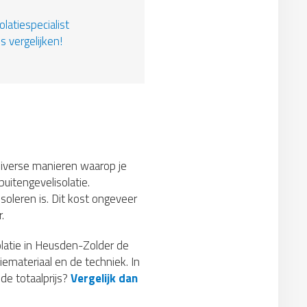
latiespecialist
s vergelijken!
n diverse manieren waarop je
buitengevelisolatie.
oleren is. Dit kost ongeveer
.
olatie in Heusden-Zolder de
iemateriaal en de techniek. In
de totaalprijs?
Vergelijk dan