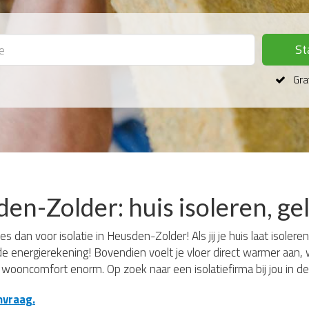
St
Grat
den-Zolder: huis isoleren, g
s dan voor isolatie in Heusden-Zolder! Als jij je huis laat isolere
de energierekening! Bovendien voelt je vloer direct warmer aan,
e wooncomfort enorm. Op zoek naar een isolatiefirma bij jou in de
nvraag.