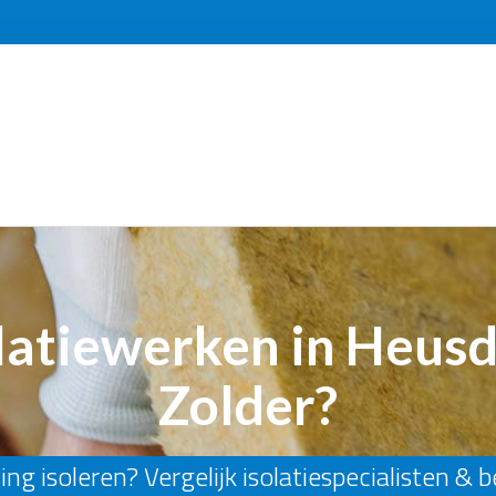
latiewerken in Heus
Zolder?
ng isoleren? Vergelijk isolatiespecialisten & 