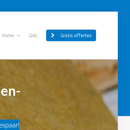
Home
Gids
Gratis offertes
den-
bespaar!