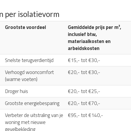
n per isolatievorm
Grootste voordeel
Gemiddelde prijs per m²,
inclusief btw,
materiaalkosten en
arbeidskosten
Snelste terugverdientijd
€15,- tot €30,-
Verhoogd wooncomfort
€20,- tot €30,-
(warme voeten)
Droger huis
€20,- tot €25,-
Grootste energiebesparing
€20,- tot €70,-
Verbeter de uitstraling van je
€95,- tot €140,-
woning met nieuwe
gevelbekleding