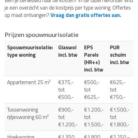
Ben je benieuwd naar de kosten? In de tabel hieronder vind
je een overzicht van de kostprijs per type woning. Offertes
op maat ontvangen?
Vraag dan gratis offertes aan.
Prijzen spouwmuurisolatie
Spouwmuurisolatie:
Glaswol
EPS
PUR
type woning
incl. btw
Parels
schuim
(HR++)
incl. btw
incl. btw
Appartement 25 m²
€375,-
€500,-
€625,-
tot
tot
tot
€500,-
€625,-
€750,-
Tussenwoning
€900,-
€1.200,-
€1.500,-
rijtjeswoning 60 m²
tot
tot
tot
€1.200,-
€1.500,-
€1.800,-
Hoekwoning
€1.350
€1.800
€2.250,-