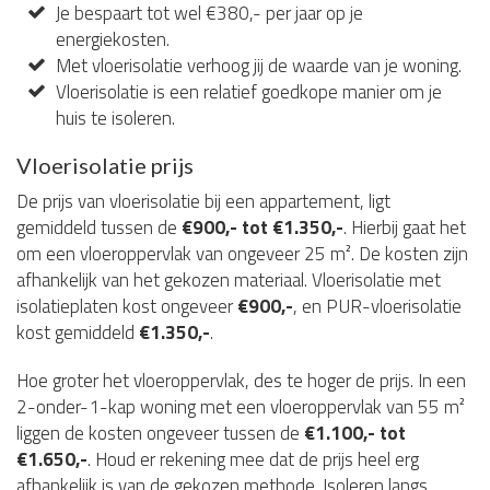
Je bespaart tot wel €380,- per jaar op je
energiekosten.
Met vloerisolatie verhoog jij de waarde van je woning.
Vloerisolatie is een relatief goedkope manier om je
huis te isoleren.
Vloerisolatie prijs
De prijs van vloerisolatie bij een appartement, ligt
gemiddeld tussen de
€900,- tot €1.350,-
. Hierbij gaat het
om een vloeroppervlak van ongeveer 25 m². De kosten zijn
afhankelijk van het gekozen materiaal. Vloerisolatie met
isolatieplaten kost ongeveer
€900,-
, en PUR-vloerisolatie
kost gemiddeld
€1.350,-
.
Hoe groter het vloeroppervlak, des te hoger de prijs. In een
2-onder-1-kap woning met een vloeroppervlak van 55 m²
liggen de kosten ongeveer tussen de
€1.100,- tot
€1.650,-
. Houd er rekening mee dat de prijs heel erg
afhankelijk is van de gekozen methode. Isoleren langs