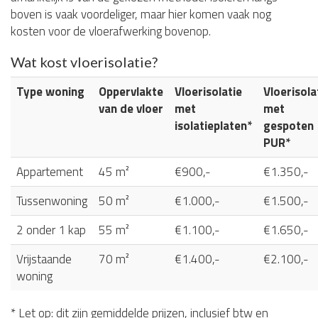
boven is vaak voordeliger, maar hier komen vaak nog
kosten voor de vloerafwerking bovenop.
Wat kost vloerisolatie?
Type woning
Oppervlakte
Vloerisolatie
Vloerisola
van de vloer
met
met
isolatieplaten*
gespoten
PUR*
Appartement
45 m²
€900,-
€1.350,-
Tussenwoning
50 m²
€1.000,-
€1.500,-
2 onder 1 kap
55 m²
€1.100,-
€1.650,-
Vrijstaande
70 m²
€1.400,-
€2.100,-
woning
* Let op: dit zijn gemiddelde prijzen, inclusief btw en