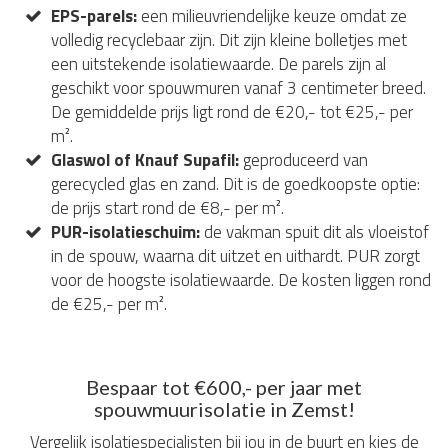
EPS-parels:
een milieuvriendelijke keuze omdat ze
volledig recyclebaar zijn. Dit zijn kleine bolletjes met
een uitstekende isolatiewaarde. De parels zijn al
geschikt voor spouwmuren vanaf 3 centimeter breed.
De gemiddelde prijs ligt rond de €20,- tot €25,- per
m².
Glaswol of Knauf Supafil:
geproduceerd van
gerecycled glas en zand. Dit is de goedkoopste optie:
de prijs start rond de €8,- per m².
PUR-isolatieschuim:
de vakman spuit dit als vloeistof
in de spouw, waarna dit uitzet en uithardt. PUR zorgt
voor de hoogste isolatiewaarde. De kosten liggen rond
de €25,- per m².
Bespaar tot €600,- per jaar met
spouwmuurisolatie in Zemst!
Vergelijk isolatiespecialisten bij jou in de buurt en kies de