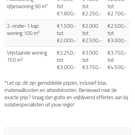
rijtjeswoning 90 m²
tot
tot
tot
€1.800,-
€2.250,-
€2.700,-
2-onder-1 kap
€1.500,-
€2.000
€2.500,-
woning 100 m²
tot
tot
tot
€2.000,-
€2.500,-
€3.000,-
Vrijstaande woning
€2.250,-
€3.000
€3.750,-
150 m²
tot
tot
tot
€3.000,-
€3.750,-
€4.500,-
*Let op: dit zijn gemiddelde prijzen, inclusief btw,
materiaalkosten en arbeidskosten. Benieuwd naar de
exacte prijs? Vraag dan gratis en vrijblijvend offertes aan bij
isolatiespecialisten uit jouw regio!