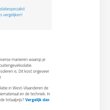
latiespecialist
s vergelijken!
n diverse manieren waarop je
buitengevelisolatie.
oleren is. Dit kost ongeveer
.
olatie in West-Vlaanderen de
iemateriaal en de techniek. In
de totaalprijs?
Vergelijk dan