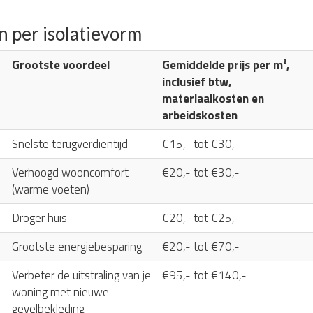
n per isolatievorm
Grootste voordeel
Gemiddelde prijs per m²,
inclusief btw,
materiaalkosten en
arbeidskosten
Snelste terugverdientijd
€15,- tot €30,-
Verhoogd wooncomfort
€20,- tot €30,-
(warme voeten)
Droger huis
€20,- tot €25,-
Grootste energiebesparing
€20,- tot €70,-
Verbeter de uitstraling van je
€95,- tot €140,-
woning met nieuwe
gevelbekleding