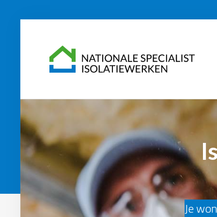
I
Je woni