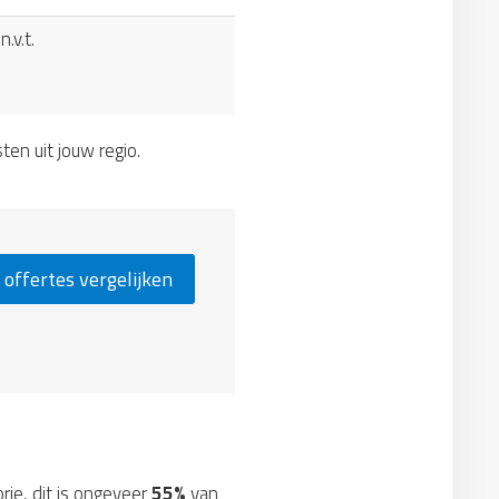
n.v.t.
sten uit jouw regio.
 offertes vergelijken
orie, dit is ongeveer
55%
van