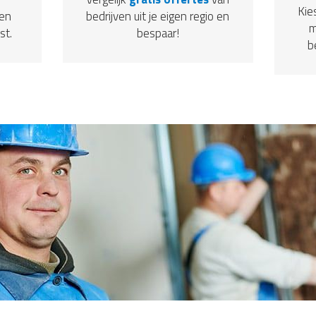
Kie
een
bedrijven uit je eigen regio en
m
st.
bespaar!
b