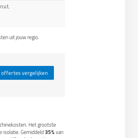
n.v.t.
sten uit jouw regio.
 offertes vergelijken
machinekosten. Het grootste
e isolatie. Gemiddeld
35%
van