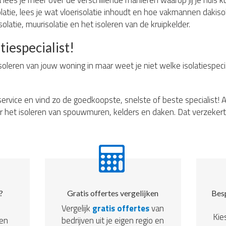
lees je meer over de verschillende manieren waarop jij je huis ku
tie, lees je wat vloerisolatie inhoudt en hoe vakmannen dakisol
olatie, muurisolatie en het isoleren van de kruipkelder.
tiespecialist!
soleren van jouw woning in maar weet je niet welke isolatiespecia
ervice en vind zo de goedkoopste, snelste of beste specialist! A
r het isoleren van spouwmuren, kelders en daken. Dat verzekert 
?
Gratis offertes vergelijken
Besp
Vergelijk
gratis offertes
van
Kie
een
bedrijven uit je eigen regio en