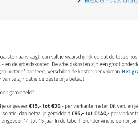
Besparen? Gratis offerte
ecialisten aanvraagt, dan valt je waarschijnlijk op dat de totale ko
l- en de arbeidskosten. De arbeidskosten zijn een groot onderde
gen uurtarief hanteert, verschillen de kosten per vakman.
Het gra
van te zijn dat je de beste prijs betaalt!
broek gemiddeld?
l je ongeveer
€15,- tot €30,-
per vierkante meter. Dit verdien je
elisolatie, dan betaal je gemiddeld
€95,- tot €140,-
per vierkant
 ongeveer 14 tot 15 jaar. In de tabel hieronder vind je een prijsi