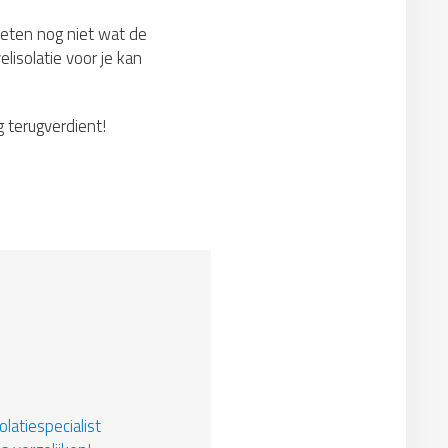
weten nog niet wat de
lisolatie voor je kan
g terugverdient!
latiespecialist