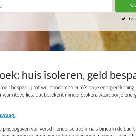
St
Grat
roek: huis isoleren, geld bes
roek bespaar jij tot wel honderden euro’s op je energierekening. W
er warmteverlies. Dat betekent minder stoken, waardoor je energi
nvraag.
 prijsopgaven van verschillende isolatiefirma’s bij jou in de buur