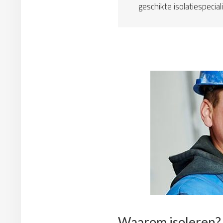
geschikte isolatiespeciali
Waarom isoleren?