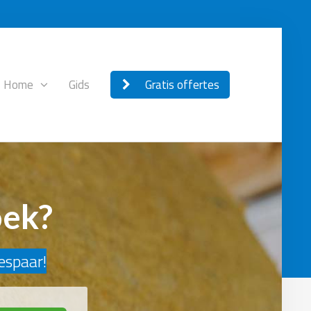
Home
Gids
Gratis offertes
oek?
bespaar!