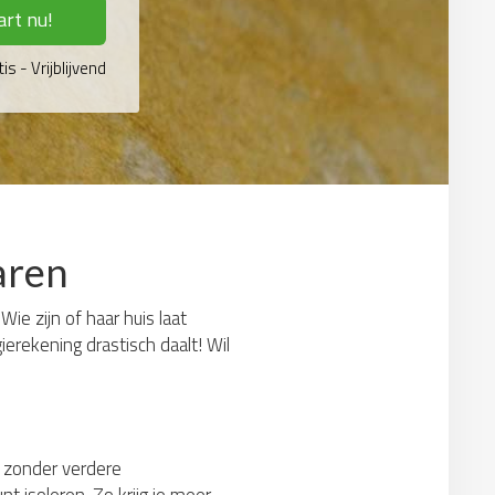
art nu!
is - Vrijblijvend
paren
ie zijn of haar huis laat
erekening drastisch daalt! Wil
t: zonder verdere