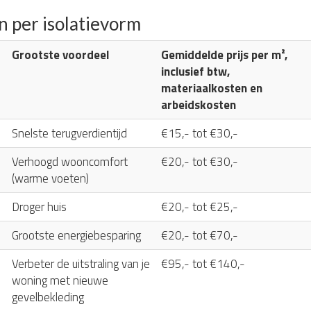
n per isolatievorm
Grootste voordeel
Gemiddelde prijs per m²,
inclusief btw,
materiaalkosten en
arbeidskosten
Snelste terugverdientijd
€15,- tot €30,-
Verhoogd wooncomfort
€20,- tot €30,-
(warme voeten)
Droger huis
€20,- tot €25,-
Grootste energiebesparing
€20,- tot €70,-
Verbeter de uitstraling van je
€95,- tot €140,-
woning met nieuwe
gevelbekleding