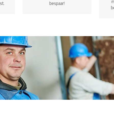
m
st.
bespaar!
b