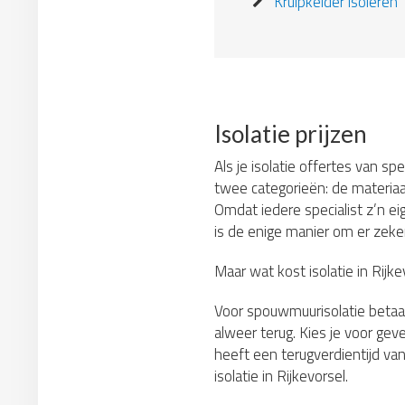
Kruipkelder isoleren
Isolatie prijzen
Als je isolatie offertes van sp
twee categorieën: de materiaa
Omdat iedere specialist z’n ei
is de enige manier om er zeker 
Maar wat kost isolatie in Rijk
Voor spouwmuurisolatie betaa
alweer terug. Kies je voor gev
heeft een terugverdientijd van
isolatie in Rijkevorsel.