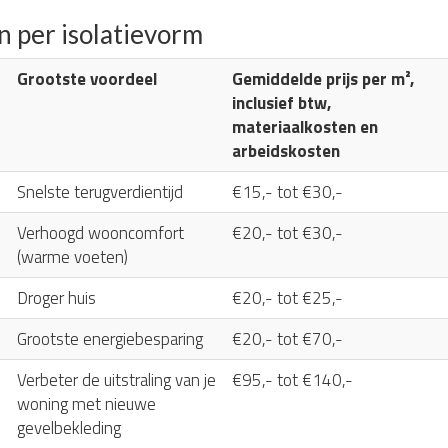
n per isolatievorm
Grootste voordeel
Gemiddelde prijs per m²,
inclusief btw,
materiaalkosten en
arbeidskosten
Snelste terugverdientijd
€15,- tot €30,-
Verhoogd wooncomfort
€20,- tot €30,-
(warme voeten)
Droger huis
€20,- tot €25,-
Grootste energiebesparing
€20,- tot €70,-
Verbeter de uitstraling van je
€95,- tot €140,-
woning met nieuwe
gevelbekleding