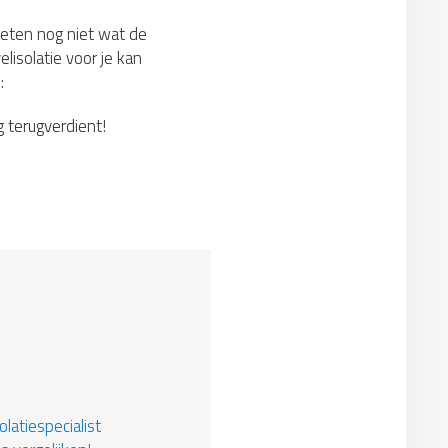
weten nog niet wat de
lisolatie voor je kan
:
g terugverdient!
latiespecialist