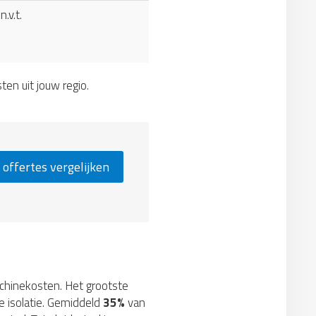
n.v.t.
sten uit jouw regio.
 offertes vergelijken
machinekosten. Het grootste
e isolatie. Gemiddeld
35%
van