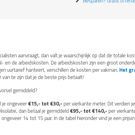
Besparen? Gratis offerte
ecialisten aanvraagt, dan valt je waarschijnlijk op dat de totale ko
l- en de arbeidskosten. De arbeidskosten zijn een groot onderde
gen uurtarief hanteert, verschillen de kosten per vakman.
Het gra
van te zijn dat je de beste prijs betaalt!
evorsel gemiddeld?
l je ongeveer
€15,- tot €30,-
per vierkante meter. Dit verdien je
elisolatie, dan betaal je gemiddeld
€95,- tot €140,-
per vierkant
 ongeveer 14 tot 15 jaar. In de tabel hieronder vind je een prijsi