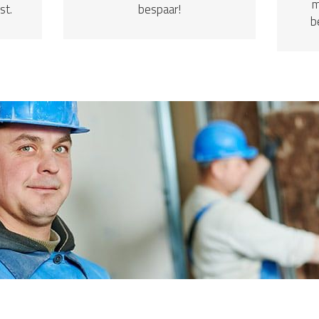
m
st.
bespaar!
b