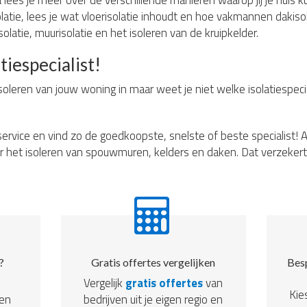
lees je meer over de verschillende manieren waarop jij je huis ku
tie, lees je wat vloerisolatie inhoudt en hoe vakmannen dakisol
olatie, muurisolatie en het isoleren van de kruipkelder.
tiespecialist!
soleren van jouw woning in maar weet je niet welke isolatiespecia
ervice en vind zo de goedkoopste, snelste of beste specialist! A
r het isoleren van spouwmuren, kelders en daken. Dat verzekert 
?
Gratis offertes vergelijken
Besp
Vergelijk
gratis offertes
van
Kie
een
bedrijven uit je eigen regio en