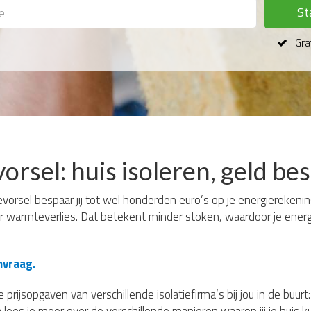
St
Grat
vorsel: huis isoleren, geld b
vorsel bespaar jij tot wel honderden euro’s op je energierekening.
er warmteverlies. Dat betekent minder stoken, waardoor je energi
nvraag.
 prijsopgaven van verschillende isolatiefirma’s bij jou in de buur