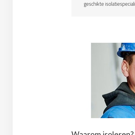
geschikte isolatiespeciali
Waarom isoleren?