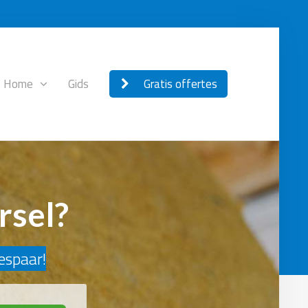
Home
Gids
Gratis offertes
rsel?
bespaar!