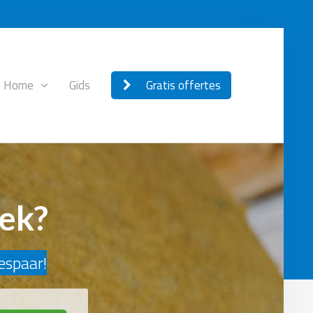
Home
Gids
Gratis offertes
eek?
bespaar!