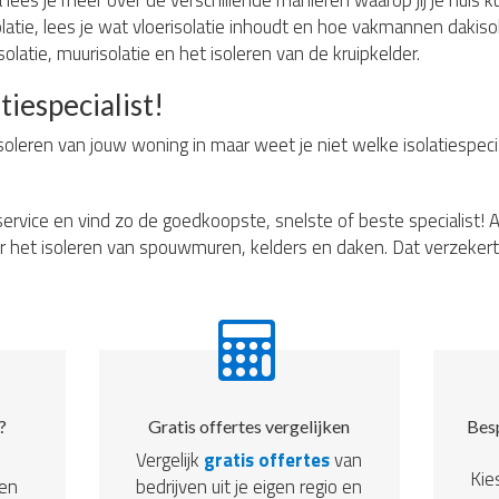
lees je meer over de verschillende manieren waarop jij je huis ku
tie, lees je wat vloerisolatie inhoudt en hoe vakmannen dakisol
olatie, muurisolatie en het isoleren van de kruipkelder.
tiespecialist!
soleren van jouw woning in maar weet je niet welke isolatiespecia
ervice en vind zo de goedkoopste, snelste of beste specialist! A
r het isoleren van spouwmuren, kelders en daken. Dat verzekert 
?
Gratis offertes vergelijken
Besp
Vergelijk
gratis offertes
van
Kie
een
bedrijven uit je eigen regio en