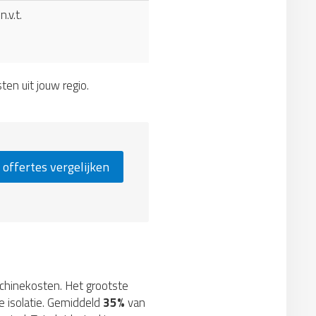
n.v.t.
sten uit jouw regio.
 offertes vergelijken
machinekosten. Het grootste
e isolatie. Gemiddeld
35%
van