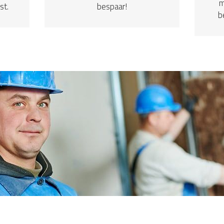
m
st.
bespaar!
b