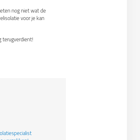
weten nog niet wat de
lisolatie voor je kan
g terugverdient!
latiespecialist