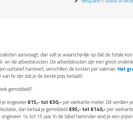
Besparen? Gratis offerte
ecialisten aanvraagt, dan valt je waarschijnlijk op dat de totale ko
l- en de arbeidskosten. De arbeidskosten zijn een groot onderde
gen uurtarief hanteert, verschillen de kosten per vakman.
Het gra
van te zijn dat je de beste prijs betaalt!
beek gemiddeld?
l je ongeveer
€15,- tot €30,-
per vierkante meter. Dit verdien je
elisolatie, dan betaal je gemiddeld
€95,- tot €140,-
per vierkant
 ongeveer 14 tot 15 jaar. In de tabel hieronder vind je een prijsi