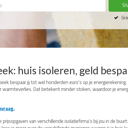
St
Grat
eek: huis isoleren, geld besp
eek bespaar jij tot wel honderden euro’s op je energierekening. W
er warmteverlies. Dat betekent minder stoken, waardoor je energi
nvraag.
 prijsopgaven van verschillende isolatiefirma’s bij jou in de buur