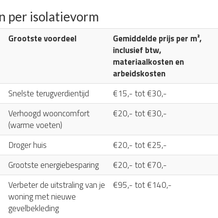
n per isolatievorm
Grootste voordeel
Gemiddelde prijs per m²,
inclusief btw,
materiaalkosten en
arbeidskosten
Snelste terugverdientijd
€15,- tot €30,-
Verhoogd wooncomfort
€20,- tot €30,-
(warme voeten)
Droger huis
€20,- tot €25,-
Grootste energiebesparing
€20,- tot €70,-
Verbeter de uitstraling van je
€95,- tot €140,-
woning met nieuwe
gevelbekleding