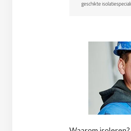
geschikte isolatiespeciali
Waarom isoleren?