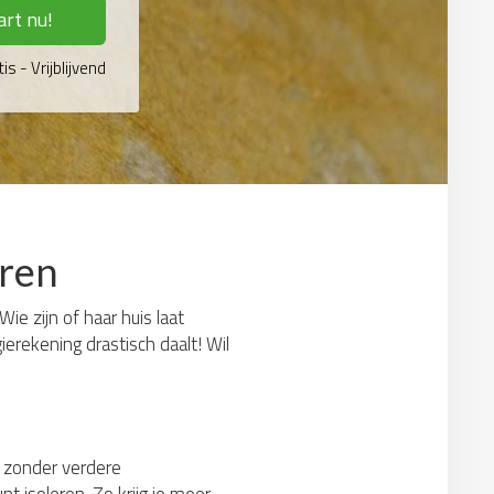
art nu!
is - Vrijblijvend
aren
ie zijn of haar huis laat
erekening drastisch daalt! Wil
t: zonder verdere