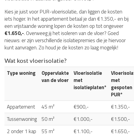
Kies je juist voor PUR-vloerisolatie, dan liggen de kosten
iets hoger. In het appartement betaal je dan €1.350,- en bij
een vrijstaande woning lopen de kosten op tot ongeveer
€1.650,-
. Overweeg jij het isoleren van de vloer? Goed
nieuws: er zijn verschillende isolatiepremies die je hiervoor
kunt aanvragen. Zo houd je de kosten zo laag mogelijk!
Wat kost vloerisolatie?
Type woning
Oppervlakte
Vloerisolatie
Vloerisola
van de vloer
met
met
isolatieplaten*
gespoten
PUR*
Appartement
45 m²
€900,-
€1.350,-
Tussenwoning
50 m²
€1.000,-
€1.500,-
2 onder 1 kap
55 m²
€1.100,-
€1.650,-