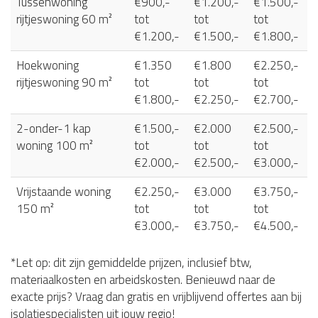
Tussenwoning
€900,-
€1.200,-
€1.500,-
rijtjeswoning 60 m²
tot
tot
tot
€1.200,-
€1.500,-
€1.800,-
Hoekwoning
€1.350
€1.800
€2.250,-
rijtjeswoning 90 m²
tot
tot
tot
€1.800,-
€2.250,-
€2.700,-
2-onder-1 kap
€1.500,-
€2.000
€2.500,-
woning 100 m²
tot
tot
tot
€2.000,-
€2.500,-
€3.000,-
Vrijstaande woning
€2.250,-
€3.000
€3.750,-
150 m²
tot
tot
tot
€3.000,-
€3.750,-
€4.500,-
*Let op: dit zijn gemiddelde prijzen, inclusief btw,
materiaalkosten en arbeidskosten. Benieuwd naar de
exacte prijs? Vraag dan gratis en vrijblijvend offertes aan bij
isolatiespecialisten uit jouw regio!