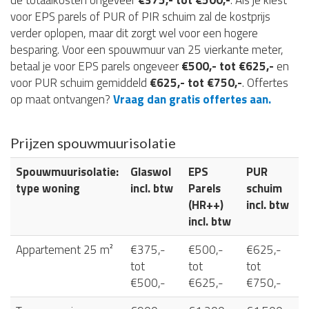
de totaalkosten ongeveer
€375,- tot €500,-
. Als je kiest
voor EPS parels of PUR of PIR schuim zal de kostprijs
verder oplopen, maar dit zorgt wel voor een hogere
besparing. Voor een spouwmuur van 25 vierkante meter,
betaal je voor EPS parels ongeveer
€500,- tot €625,-
en
voor PUR schuim gemiddeld
€625,- tot €750,-
. Offertes
op maat ontvangen?
Vraag dan gratis offertes aan.
Prijzen spouwmuurisolatie
Spouwmuurisolatie:
Glaswol
EPS
PUR
type woning
incl. btw
Parels
schuim
(HR++)
incl. btw
incl. btw
Appartement 25 m²
€375,-
€500,-
€625,-
tot
tot
tot
€500,-
€625,-
€750,-