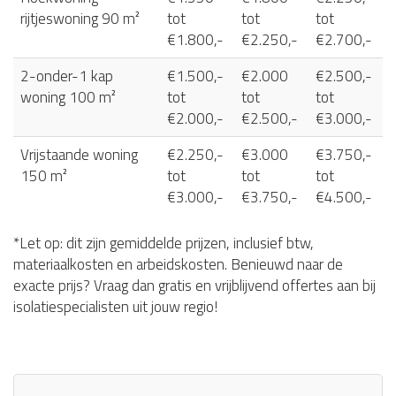
rijtjeswoning 90 m²
tot
tot
tot
€1.800,-
€2.250,-
€2.700,-
2-onder-1 kap
€1.500,-
€2.000
€2.500,-
woning 100 m²
tot
tot
tot
€2.000,-
€2.500,-
€3.000,-
Vrijstaande woning
€2.250,-
€3.000
€3.750,-
150 m²
tot
tot
tot
€3.000,-
€3.750,-
€4.500,-
*Let op: dit zijn gemiddelde prijzen, inclusief btw,
materiaalkosten en arbeidskosten. Benieuwd naar de
exacte prijs? Vraag dan gratis en vrijblijvend offertes aan bij
isolatiespecialisten uit jouw regio!