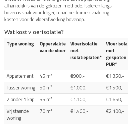
afhankelijk is van de gekozen methode. Isoleren langs
boven is vaak voordeliger, maar hier komen vaak nog
kosten voor de vloerafwerking bovenop.
Wat kost vloerisolatie?
Type woning
Oppervlakte
Vloerisolatie
Vloerisola
van de vloer
met
met
isolatieplaten*
gespoten
PUR*
Appartement
45 m²
€900,-
€1.350,-
Tussenwoning
50 m²
€1.000,-
€1.500,-
2 onder 1 kap
55 m²
€1.100,-
€1.650,-
Vrijstaande
70 m²
€1.400,-
€2.100,-
woning