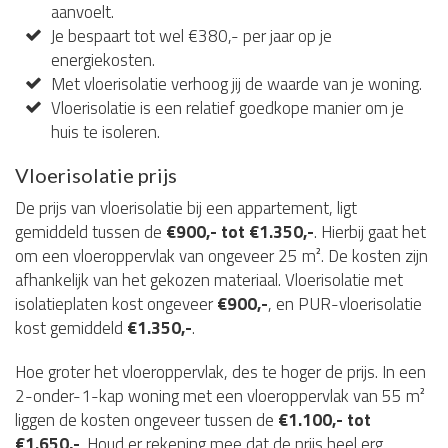
aanvoelt.
Je bespaart tot wel €380,- per jaar op je
energiekosten.
Met vloerisolatie verhoog jij de waarde van je woning.
Vloerisolatie is een relatief goedkope manier om je
huis te isoleren.
Vloerisolatie prijs
De prijs van vloerisolatie bij een appartement, ligt
gemiddeld tussen de
€900,- tot €1.350,-
. Hierbij gaat het
om een vloeroppervlak van ongeveer 25 m². De kosten zijn
afhankelijk van het gekozen materiaal. Vloerisolatie met
isolatieplaten kost ongeveer
€900,-
, en PUR-vloerisolatie
kost gemiddeld
€1.350,-
.
Hoe groter het vloeroppervlak, des te hoger de prijs. In een
2-onder-1-kap woning met een vloeroppervlak van 55 m²
liggen de kosten ongeveer tussen de
€1.100,- tot
€1.650,-
. Houd er rekening mee dat de prijs heel erg