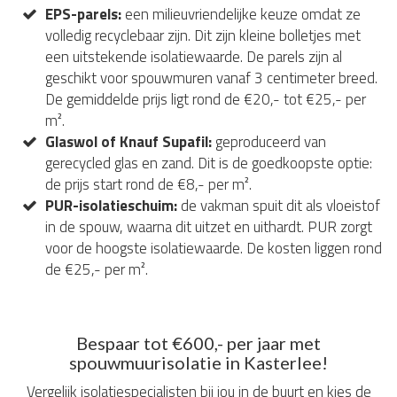
EPS-parels:
een milieuvriendelijke keuze omdat ze
volledig recyclebaar zijn. Dit zijn kleine bolletjes met
een uitstekende isolatiewaarde. De parels zijn al
geschikt voor spouwmuren vanaf 3 centimeter breed.
De gemiddelde prijs ligt rond de €20,- tot €25,- per
m².
Glaswol of Knauf Supafil:
geproduceerd van
gerecycled glas en zand. Dit is de goedkoopste optie:
de prijs start rond de €8,- per m².
PUR-isolatieschuim:
de vakman spuit dit als vloeistof
in de spouw, waarna dit uitzet en uithardt. PUR zorgt
voor de hoogste isolatiewaarde. De kosten liggen rond
de €25,- per m².
Bespaar tot €600,- per jaar met
spouwmuurisolatie in Kasterlee!
Vergelijk isolatiespecialisten bij jou in de buurt en kies de