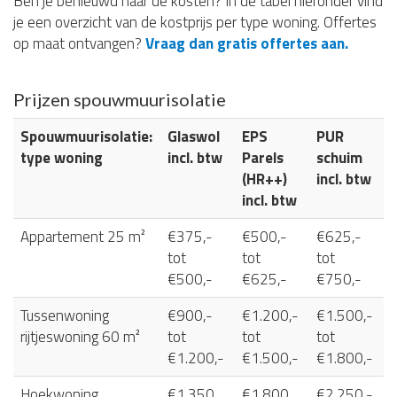
Ben je benieuwd naar de kosten? In de tabel hieronder vind
je een overzicht van de kostprijs per type woning. Offertes
op maat ontvangen?
Vraag dan gratis offertes aan.
Prijzen spouwmuurisolatie
Spouwmuurisolatie:
Glaswol
EPS
PUR
type woning
incl. btw
Parels
schuim
(HR++)
incl. btw
incl. btw
Appartement 25 m²
€375,-
€500,-
€625,-
tot
tot
tot
€500,-
€625,-
€750,-
Tussenwoning
€900,-
€1.200,-
€1.500,-
rijtjeswoning 60 m²
tot
tot
tot
€1.200,-
€1.500,-
€1.800,-
Hoekwoning
€1.350
€1.800
€2.250,-