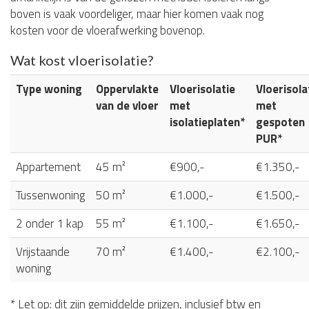
boven is vaak voordeliger, maar hier komen vaak nog
kosten voor de vloerafwerking bovenop.
Wat kost vloerisolatie?
Type woning
Oppervlakte
Vloerisolatie
Vloerisola
van de vloer
met
met
isolatieplaten*
gespoten
PUR*
Appartement
45 m²
€900,-
€1.350,-
Tussenwoning
50 m²
€1.000,-
€1.500,-
2 onder 1 kap
55 m²
€1.100,-
€1.650,-
Vrijstaande
70 m²
€1.400,-
€2.100,-
woning
* Let op: dit zijn gemiddelde prijzen, inclusief btw en