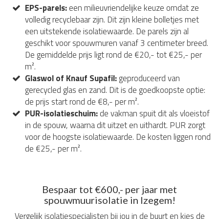
EPS-parels:
een milieuvriendelijke keuze omdat ze
volledig recyclebaar zijn. Dit zijn kleine bolletjes met
een uitstekende isolatiewaarde. De parels zijn al
geschikt voor spouwmuren vanaf 3 centimeter breed.
De gemiddelde prijs ligt rond de €20,- tot €25,- per
m².
Glaswol of Knauf Supafil:
geproduceerd van
gerecycled glas en zand. Dit is de goedkoopste optie:
de prijs start rond de €8,- per m².
PUR-isolatieschuim:
de vakman spuit dit als vloeistof
in de spouw, waarna dit uitzet en uithardt. PUR zorgt
voor de hoogste isolatiewaarde. De kosten liggen rond
de €25,- per m².
Bespaar tot €600,- per jaar met
spouwmuurisolatie in Izegem!
Vergelijk isolatiespecialisten bij jou in de buurt en kies de