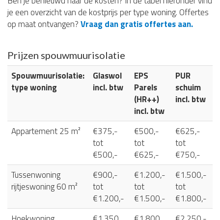
Ben je benieuwd naar de kosten? In de tabel hieronder vind
je een overzicht van de kostprijs per type woning. Offertes
op maat ontvangen?
Vraag dan gratis offertes aan.
Prijzen spouwmuurisolatie
Spouwmuurisolatie:
Glaswol
EPS
PUR
type woning
incl. btw
Parels
schuim
(HR++)
incl. btw
incl. btw
Appartement 25 m²
€375,-
€500,-
€625,-
tot
tot
tot
€500,-
€625,-
€750,-
Tussenwoning
€900,-
€1.200,-
€1.500,-
rijtjeswoning 60 m²
tot
tot
tot
€1.200,-
€1.500,-
€1.800,-
Hoekwoning
€1.350
€1.800
€2.250,-