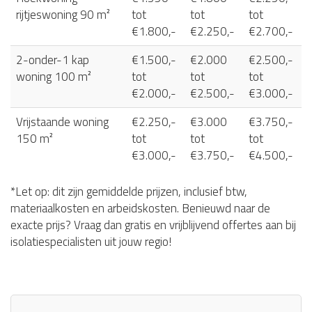
rijtjeswoning 90 m²
tot
tot
tot
€1.800,-
€2.250,-
€2.700,-
2-onder-1 kap
€1.500,-
€2.000
€2.500,-
woning 100 m²
tot
tot
tot
€2.000,-
€2.500,-
€3.000,-
Vrijstaande woning
€2.250,-
€3.000
€3.750,-
150 m²
tot
tot
tot
€3.000,-
€3.750,-
€4.500,-
*Let op: dit zijn gemiddelde prijzen, inclusief btw,
materiaalkosten en arbeidskosten. Benieuwd naar de
exacte prijs? Vraag dan gratis en vrijblijvend offertes aan bij
isolatiespecialisten uit jouw regio!