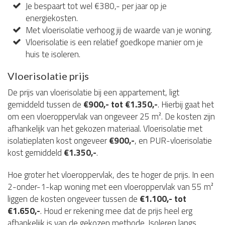
Je bespaart tot wel €380,- per jaar op je
energiekosten.
Met vloerisolatie verhoog jij de waarde van je woning.
Vloerisolatie is een relatief goedkope manier om je
huis te isoleren.
Vloerisolatie prijs
De prijs van vloerisolatie bij een appartement, ligt
gemiddeld tussen de
€900,- tot €1.350,-
. Hierbij gaat het
om een vloeroppervlak van ongeveer 25 m². De kosten zijn
afhankelijk van het gekozen materiaal. Vloerisolatie met
isolatieplaten kost ongeveer
€900,-
, en PUR-vloerisolatie
kost gemiddeld
€1.350,-
.
Hoe groter het vloeroppervlak, des te hoger de prijs. In een
2-onder-1-kap woning met een vloeroppervlak van 55 m²
liggen de kosten ongeveer tussen de
€1.100,- tot
€1.650,-
. Houd er rekening mee dat de prijs heel erg
afhankelijk is van de gekozen methode. Isoleren langs