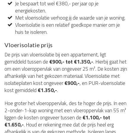
Je bespaart tot wel €380,- per jaar op je
energiekosten.
Met vloerisolatie verhoog jij de waarde van je woning.
Vloerisolatie is een relatief goedkope manier om je
huis te isoleren.
Vloerisolatie prijs
De prijs van vloerisolatie bij een appartement, ligt
gemiddeld tussen de
€900,- tot €1.350,-
. Hierbij gaat het
om een vloeroppervlak van ongeveer 25 m². De kosten zijn
afhankelijk van het gekozen materiaal. Vloerisolatie met
isolatieplaten kost ongeveer
€900,-
, en PUR-vloerisolatie
kost gemiddeld
€1.350,-
.
Hoe groter het vloeroppervlak, des te hoger de prijs. In een
2-onder-1-kap woning met een vloeroppervlak van 55 m²
liggen de kosten ongeveer tussen de
€1.100,- tot
€1.650,-
. Houd er rekening mee dat de prijs heel erg
afhankelijk is van de gekozen methode. Isoleren langs