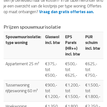
Ben je benieuwd naar de kosten? In de tabel hieronder vind
je een overzicht van de kostprijs per type woning. Offertes
op maat ontvangen?
Vraag dan gratis offertes aan.
Prijzen spouwmuurisolatie
Spouwmuurisolatie:
Glaswol
EPS
PUR
type woning
incl. btw
Parels
schuim
(HR++)
incl. btw
incl. btw
Appartement 25 m²
€375,-
€500,-
€625,-
tot
tot
tot
€500,-
€625,-
€750,-
Tussenwoning
€900,-
€1.200,-
€1.500,-
rijtjeswoning 60 m²
tot
tot
tot
€1.200,-
€1.500,-
€1.800,-
Hoekwoning
€1.350
€1.800
€2.250,-