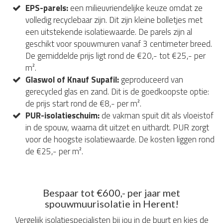
EPS-parels:
een milieuvriendelijke keuze omdat ze
volledig recyclebaar zijn. Dit zijn kleine bolletjes met
een uitstekende isolatiewaarde. De parels zijn al
geschikt voor spouwmuren vanaf 3 centimeter breed.
De gemiddelde prijs ligt rond de €20,- tot €25,- per
m².
Glaswol of Knauf Supafil:
geproduceerd van
gerecycled glas en zand. Dit is de goedkoopste optie:
de prijs start rond de €8,- per m².
PUR-isolatieschuim:
de vakman spuit dit als vloeistof
in de spouw, waarna dit uitzet en uithardt. PUR zorgt
voor de hoogste isolatiewaarde. De kosten liggen rond
de €25,- per m².
Bespaar tot €600,- per jaar met
spouwmuurisolatie in Herent!
Vergelijk isolatiespecialisten bij jou in de buurt en kies de