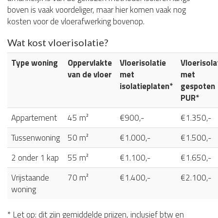
boven is vaak voordeliger, maar hier komen vaak nog
kosten voor de vloerafwerking bovenop.
Wat kost vloerisolatie?
Type woning
Oppervlakte
Vloerisolatie
Vloerisola
van de vloer
met
met
isolatieplaten*
gespoten
PUR*
Appartement
45 m²
€900,-
€1.350,-
Tussenwoning
50 m²
€1.000,-
€1.500,-
2 onder 1 kap
55 m²
€1.100,-
€1.650,-
Vrijstaande
70 m²
€1.400,-
€2.100,-
woning
* Let op: dit zijn gemiddelde prijzen, inclusief btw en