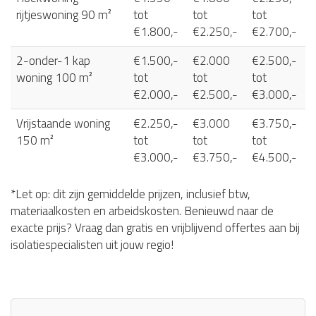
rijtjeswoning 90 m²
tot
tot
tot
€1.800,-
€2.250,-
€2.700,-
2-onder-1 kap
€1.500,-
€2.000
€2.500,-
woning 100 m²
tot
tot
tot
€2.000,-
€2.500,-
€3.000,-
Vrijstaande woning
€2.250,-
€3.000
€3.750,-
150 m²
tot
tot
tot
€3.000,-
€3.750,-
€4.500,-
*Let op: dit zijn gemiddelde prijzen, inclusief btw,
materiaalkosten en arbeidskosten. Benieuwd naar de
exacte prijs? Vraag dan gratis en vrijblijvend offertes aan bij
isolatiespecialisten uit jouw regio!