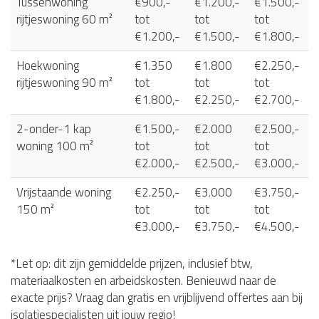
Tussenwoning
€900,-
€1.200,-
€1.500,-
rijtjeswoning 60 m²
tot
tot
tot
€1.200,-
€1.500,-
€1.800,-
Hoekwoning
€1.350
€1.800
€2.250,-
rijtjeswoning 90 m²
tot
tot
tot
€1.800,-
€2.250,-
€2.700,-
2-onder-1 kap
€1.500,-
€2.000
€2.500,-
woning 100 m²
tot
tot
tot
€2.000,-
€2.500,-
€3.000,-
Vrijstaande woning
€2.250,-
€3.000
€3.750,-
150 m²
tot
tot
tot
€3.000,-
€3.750,-
€4.500,-
*Let op: dit zijn gemiddelde prijzen, inclusief btw,
materiaalkosten en arbeidskosten. Benieuwd naar de
exacte prijs? Vraag dan gratis en vrijblijvend offertes aan bij
isolatiespecialisten uit jouw regio!