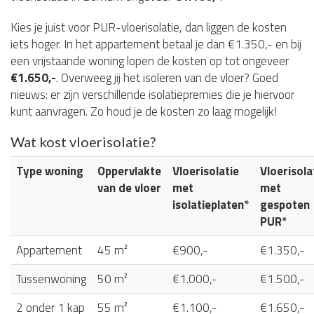
Kies je juist voor PUR-vloerisolatie, dan liggen de kosten
iets hoger. In het appartement betaal je dan €1.350,- en bij
een vrijstaande woning lopen de kosten op tot ongeveer
€1.650,-
. Overweeg jij het isoleren van de vloer? Goed
nieuws: er zijn verschillende isolatiepremies die je hiervoor
kunt aanvragen. Zo houd je de kosten zo laag mogelijk!
Wat kost vloerisolatie?
Type woning
Oppervlakte
Vloerisolatie
Vloerisola
van de vloer
met
met
isolatieplaten*
gespoten
PUR*
Appartement
45 m²
€900,-
€1.350,-
Tussenwoning
50 m²
€1.000,-
€1.500,-
2 onder 1 kap
55 m²
€1.100,-
€1.650,-