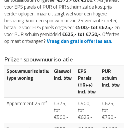
de totaalkosten ongeveer
€375,- tot €500,-
. Als je kiest
voor EPS parels of PUR of PIR schuim zal de kostprijs
verder oplopen, maar dit zorgt wel voor een hogere
besparing. Voor een spouwmuur van 25 vierkante meter,
betaal je voor EPS parels ongeveer
€500,- tot €625,-
en
voor PUR schuim gemiddeld
€625,- tot €750,-
. Offertes
op maat ontvangen?
Vraag dan gratis offertes aan.
Prijzen spouwmuurisolatie
Spouwmuurisolatie:
Glaswol
EPS
PUR
type woning
incl. btw
Parels
schuim
(HR++)
incl. btw
incl. btw
Appartement 25 m²
€375,-
€500,-
€625,-
tot
tot
tot
€500,-
€625,-
€750,-