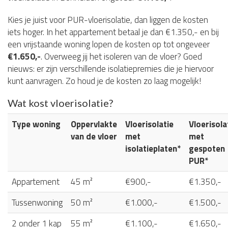
Kies je juist voor PUR-vloerisolatie, dan liggen de kosten
iets hoger. In het appartement betaal je dan €1.350,- en bij
een vrijstaande woning lopen de kosten op tot ongeveer
€1.650,-
. Overweeg jij het isoleren van de vloer? Goed
nieuws: er zijn verschillende isolatiepremies die je hiervoor
kunt aanvragen. Zo houd je de kosten zo laag mogelijk!
Wat kost vloerisolatie?
Type woning
Oppervlakte
Vloerisolatie
Vloerisola
van de vloer
met
met
isolatieplaten*
gespoten
PUR*
Appartement
45 m²
€900,-
€1.350,-
Tussenwoning
50 m²
€1.000,-
€1.500,-
2 onder 1 kap
55 m²
€1.100,-
€1.650,-