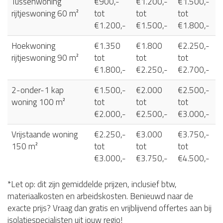
Tussenwoning
€900,-
€1.200,-
€1.500,-
rijtjeswoning 60 m²
tot
tot
tot
€1.200,-
€1.500,-
€1.800,-
Hoekwoning
€1.350
€1.800
€2.250,-
rijtjeswoning 90 m²
tot
tot
tot
€1.800,-
€2.250,-
€2.700,-
2-onder-1 kap
€1.500,-
€2.000
€2.500,-
woning 100 m²
tot
tot
tot
€2.000,-
€2.500,-
€3.000,-
Vrijstaande woning
€2.250,-
€3.000
€3.750,-
150 m²
tot
tot
tot
€3.000,-
€3.750,-
€4.500,-
*Let op: dit zijn gemiddelde prijzen, inclusief btw,
materiaalkosten en arbeidskosten. Benieuwd naar de
exacte prijs? Vraag dan gratis en vrijblijvend offertes aan bij
isolatiespecialisten uit jouw regio!