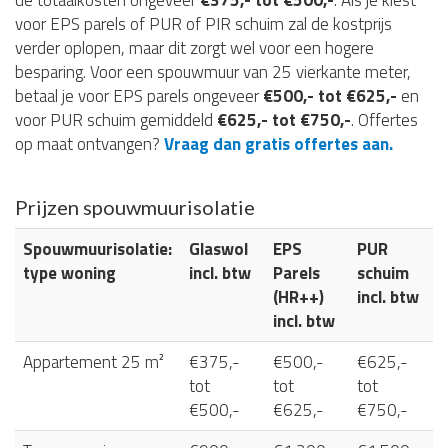
de totaalkosten ongeveer
€375,- tot €500,-
. Als je kiest
voor EPS parels of PUR of PIR schuim zal de kostprijs
verder oplopen, maar dit zorgt wel voor een hogere
besparing. Voor een spouwmuur van 25 vierkante meter,
betaal je voor EPS parels ongeveer
€500,- tot €625,-
en
voor PUR schuim gemiddeld
€625,- tot €750,-
. Offertes
op maat ontvangen?
Vraag dan gratis offertes aan.
Prijzen spouwmuurisolatie
Spouwmuurisolatie:
Glaswol
EPS
PUR
type woning
incl. btw
Parels
schuim
(HR++)
incl. btw
incl. btw
Appartement 25 m²
€375,-
€500,-
€625,-
tot
tot
tot
€500,-
€625,-
€750,-