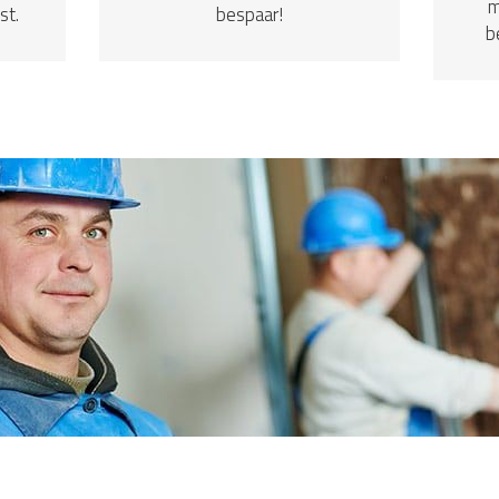
m
st.
bespaar!
b