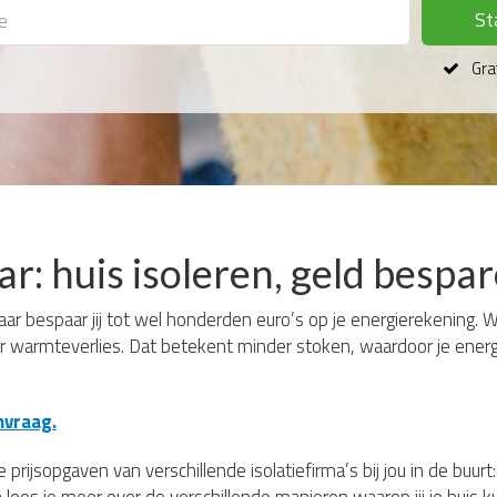
St
Grat
aar: huis isoleren, geld bespa
ar bespaar jij tot wel honderden euro’s op je energierekening. Wie
er warmteverlies. Dat betekent minder stoken, waardoor je energi
nvraag.
 prijsopgaven van verschillende isolatiefirma’s bij jou in de buur