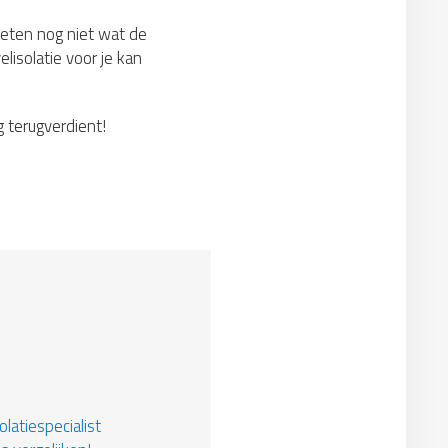
weten nog niet wat de
lisolatie voor je kan
g terugverdient!
latiespecialist