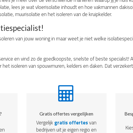
lees je meer over de verschillende manieren waarop jij je huis ku
tie, lees je wat vloerisolatie inhoudt en hoe vakmannen dakisol
olatie, muurisolatie en het isoleren van de kruipkelder.
tiespecialist!
soleren van jouw woning in maar weet je niet welke isolatiespecia
ervice en vind zo de goedkoopste, snelste of beste specialist! A
r het isoleren van spouwmuren, kelders en daken. Dat verzekert 
?
Gratis offertes vergelijken
Besp
Vergelijk
gratis offertes
van
Kie
een
bedrijven uit je eigen regio en