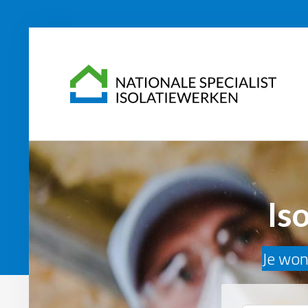
Is
Je woni