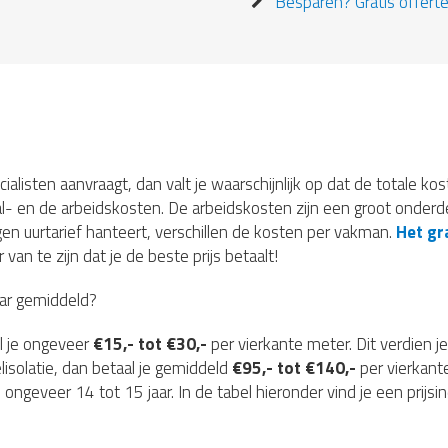
Besparen? Gratis offerte
ecialisten aanvraagt, dan valt je waarschijnlijk op dat de totale ko
l- en de arbeidskosten. De arbeidskosten zijn een groot onderde
gen uurtarief hanteert, verschillen de kosten per vakman.
Het gra
van te zijn dat je de beste prijs betaalt!
aar gemiddeld?
l je ongeveer
€15,- tot €30,-
per vierkante meter. Dit verdien je
elisolatie, dan betaal je gemiddeld
€95,- tot €140,-
per vierkant
 ongeveer 14 tot 15 jaar. In de tabel hieronder vind je een prijsi