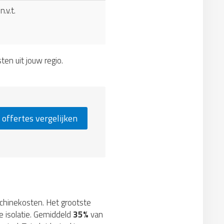
n.v.t.
sten uit jouw regio.
 offertes vergelijken
machinekosten. Het grootste
e isolatie. Gemiddeld
35%
van