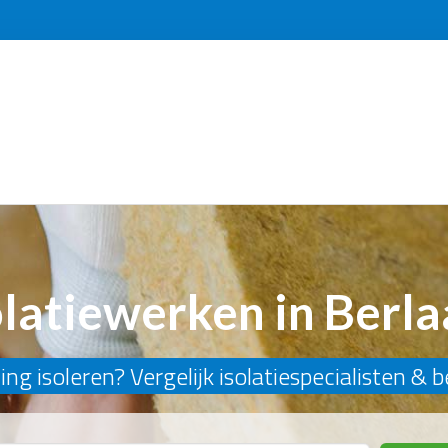
olatiewerken in Berla
ng isoleren? Vergelijk isolatiespecialisten & 