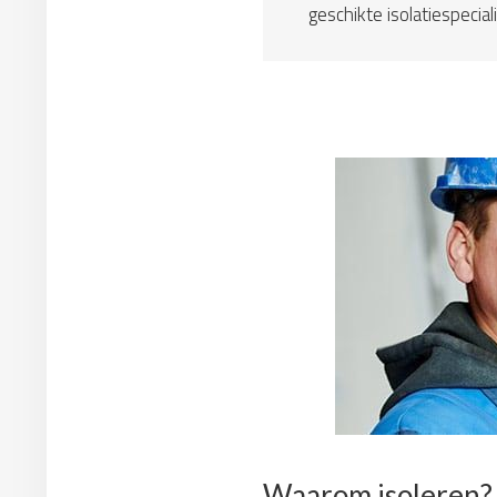
geschikte isolatiespeciali
Waarom isoleren?