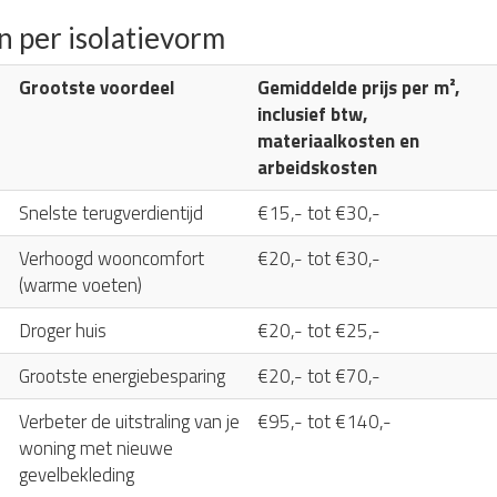
n per isolatievorm
Grootste voordeel
Gemiddelde prijs per m²,
inclusief btw,
materiaalkosten en
arbeidskosten
Snelste terugverdientijd
€15,- tot €30,-
Verhoogd wooncomfort
€20,- tot €30,-
(warme voeten)
Droger huis
€20,- tot €25,-
Grootste energiebesparing
€20,- tot €70,-
Verbeter de uitstraling van je
€95,- tot €140,-
woning met nieuwe
gevelbekleding